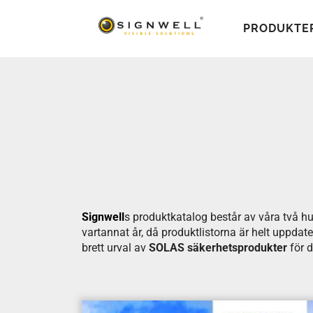
PRODUKTE
Signwell
s produktkatalog består av våra två h
vartannat år, då produktlistorna är helt uppdat
brett urval av
SOLAS säkerhetsprodukter
för d