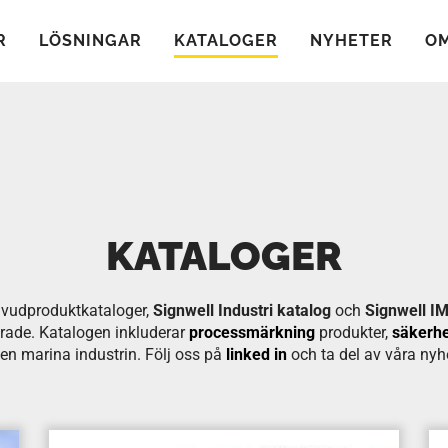
R
LÖSNINGAR
KATALOGER
NYHETER
OM
KATALOGER
uvudproduktkataloger,
Signwell Industri katalog
och
Signwell I
erade. Katalogen inkluderar
processmärkning
produkter,
säkerhe
en marina industrin. Följ oss på
linked in
och ta del av våra nyhe