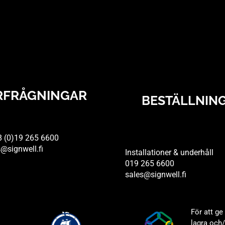
RFRÅGNINGAR
BESTÄLLNIN
8 (0)19 265 6600
@signwell.fi
Installationer & underhåll
019 265 6600
sales@signwell.fi
För att ge
lagra och