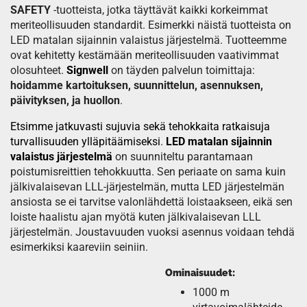
SAFETY
-tuotteista, jotka täyttävät kaikki korkeimmat
meriteollisuuden standardit. Esimerkki näistä tuotteista on
LED matalan sijainnin valaistus järjestelmä. Tuotteemme
ovat kehitetty kestämään meriteollisuuden vaativimmat
olosuhteet.
Signwell
on täyden palvelun toimittaja:
hoidamme kartoituksen, suunnittelun, asennuksen,
päivityksen, ja huollon
.
Etsimme jatkuvasti sujuvia sekä tehokkaita ratkaisuja
turvallisuuden ylläpitäämiseksi
.
LED matalan sijainnin
valaistus järjestelmä
on suunniteltu parantamaan
poistumisreittien tehokkuutta. Sen periaate on sama kuin
jälkivalaisevan LLL-järjestelmän, mutta LED järjestelmän
ansiosta se ei tarvitse valonlähdettä loistaakseen, eikä sen
loiste haalistu ajan myötä kuten jälkivalaisevan LLL
järjestelmän. Joustavuuden vuoksi asennus voidaan tehdä
esimerkiksi kaareviin seiniin.
Ominaisuudet:
1000 m