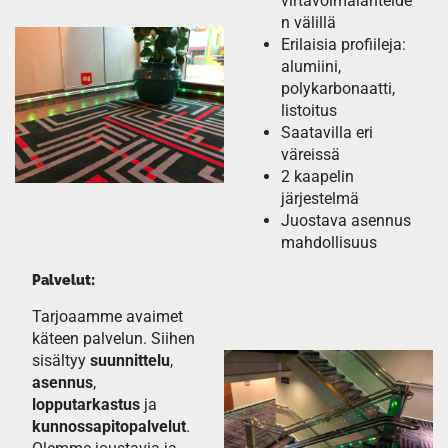
virtavoimalähteide
n välillä
Erilaisia profiileja:
alumiini,
polykarbonaatti,
listoitus
Saatavilla eri
väreissä
2 kaapelin
järjestelmä
Juostava asennus
mahdollisuus
Palvelut:
Tarjoaamme avaimet
käteen palvelun. Siihen
sisältyy
suunnittelu
,
asennus
,
lopputarkastus
ja
kunnossapitopalvelut
.