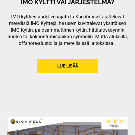
IMO KYLTTI VAI JÄRJESTELMÄ?
IMO kylttien uudelleenajattelu Kun ihmiset ajattelevat
merellisiä IMO Kylttejä, he usein kuvittelevat yksittäisen
IMO Kyltin, palosammuttimen kyltin, hätäuloskäynnin
nuolen tai kokoontumispaikan symbolin. Mutta aluksilla,
offshore-alustoilla ja merellisissä laitoksissa…
LUE LISÄÄ