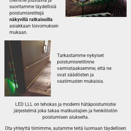
Olemme joustavia ja
suoritamme täydellisiä
poistumisreittejä
näkyvillä ratkaisuilla
asiakkaan toivomuksen
mukaan.
Tarkastamme nykyiset
poistumisreittinne
varmistaaksemme, että ne
ovat säädösten ja
vaatimusten mukaisia.
LED LLL on tehokas ja moderni hätäpoistumistie
järjestelmä joka takaa matkustajien ja henkilöstön
poistumisen alukselta.
Ota yhteyttä tiimimme, autamme teitä luomaan täydellisen