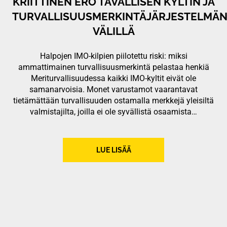
KRIITTINEN ERO TAVALLISEN KYLTIN JA
TURVALLISUUSMERKINTÄJÄRJESTELMÄ
VÄLILLÄ
Halpojen IMO-kilpien piilotettu riski: miksi
ammattimainen turvallisuusmerkintä pelastaa henkiä
Meriturvallisuudessa kaikki IMO-kyltit eivät ole
samanarvoisia. Monet varustamot vaarantavat
tietämättään turvallisuuden ostamalla merkkejä yleisiltä
valmistajilta, joilla ei ole syvällistä osaamista…
LUE LISÄÄ