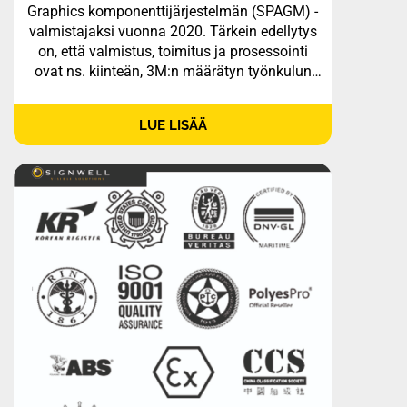
Graphics komponenttijärjestelmän (SPAGM) -
valmistajaksi vuonna 2020. Tärkein edellytys
on, että valmistus, toimitus ja prosessointi
ovat ns. kiinteän, 3M:n määrätyn työnkulun
mukaista. Työnkulku tunnetaan…
LUE LISÄÄ