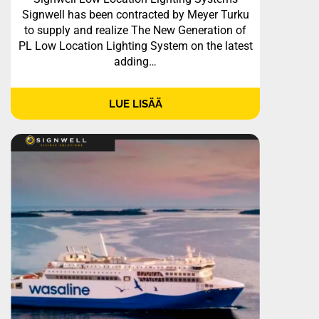
OF THE SEAS
Signwell has been contracted by Meyer Turku
to supply and realize The New Generation of
PL Low Location Lighting System on the latest
adding…
LUE LISÄÄ