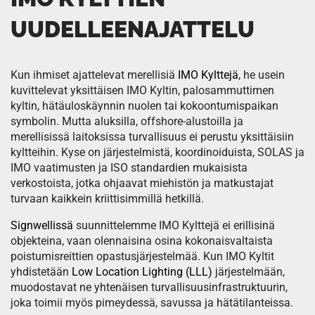
UUDELLEENAJATTELU
Kun ihmiset ajattelevat merellisiä
IMO Kylttejä
, he usein
kuvittelevat yksittäisen IMO Kyltin, palosammuttimen
kyltin, hätäuloskäynnin nuolen tai kokoontumispaikan
symbolin. Mutta aluksilla, offshore-alustoilla ja
merellisissä laitoksissa turvallisuus ei perustu yksittäisiin
kyltteihin. Kyse on järjestelmistä, koordinoiduista, SOLAS ja
IMO vaatimusten ja ISO standardien mukaisista
verkostoista, jotka ohjaavat miehistön ja matkustajat
turvaan kaikkein kriittisimmillä hetkillä.
Signwellissä
suunnittelemme IMO Kylttejä ei erillisinä
objekteina, vaan olennaisina osina kokonaisvaltaista
poistumisreittien opastusjärjestelmää. Kun IMO Kyltit
yhdistetään
Low Location Lighting (LLL)
järjestelmään,
muodostavat ne yhtenäisen turvallisuusinfrastruktuurin,
joka toimii myös pimeydessä, savussa ja hätätilanteissa.