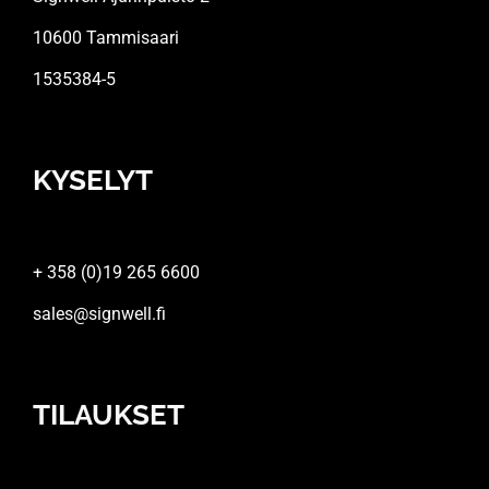
10600 Tammisaari
1535384-5
KYSELYT
+ 358 (0)19 265 6600
sales@signwell.fi
TILAUKSET