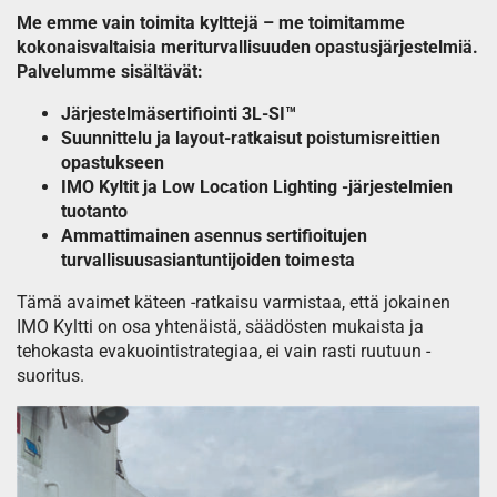
Me emme vain toimita kylttejä – me toimitamme
kokonaisvaltaisia meriturvallisuuden opastusjärjestelmiä.
Palvelumme sisältävät:
Järjestelmäsertifiointi 3L-SI™
Suunnittelu ja layout-ratkaisut poistumisreittien
opastukseen
IMO Kyltit ja Low Location Lighting -järjestelmien
tuotanto
Ammattimainen asennus sertifioitujen
turvallisuusasiantuntijoiden toimesta
Tämä avaimet käteen -ratkaisu varmistaa, että jokainen
IMO Kyltti on osa yhtenäistä, säädösten mukaista ja
tehokasta evakuointistrategiaa, ei vain rasti ruutuun -
suoritus.