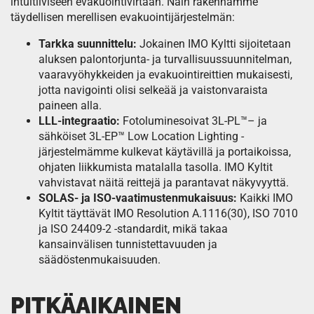
intuitiiviseen evakuointivirtaan. Näin rakennamme
täydellisen merellisen evakuointijärjestelmän:
Tarkka suunnittelu:
Jokainen IMO Kyltti sijoitetaan
aluksen palontorjunta- ja turvallisuussuunnitelman,
vaaravyöhykkeiden ja evakuointireittien mukaisesti,
jotta navigointi olisi selkeää ja vaistonvaraista
paineen alla.
LLL-integraatio:
Fotoluminesoivat
3L-PL™
– ja
sähköiset
3L-EP™ Low Location Lighting
-
järjestelmämme kulkevat käytävillä ja portaikoissa,
ohjaten liikkumista matalalla tasolla. IMO Kyltit
vahvistavat näitä reittejä ja parantavat näkyvyyttä.
SOLAS- ja ISO-vaatimustenmukaisuus:
Kaikki IMO
Kyltit täyttävät IMO Resolution A.1116(30), ISO 7010
ja ISO 24409-2 -standardit, mikä takaa
kansainvälisen tunnistettavuuden ja
säädöstenmukaisuuden.
PITKÄAIKAINEN