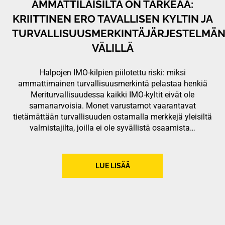
AMMATTILAISILTA ON TÄRKEÄÄ:
KRIITTINEN ERO TAVALLISEN KYLTIN JA
TURVALLISUUSMERKINTÄJÄRJESTELMÄ
VÄLILLÄ
Halpojen IMO-kilpien piilotettu riski: miksi
ammattimainen turvallisuusmerkintä pelastaa henkiä
Meriturvallisuudessa kaikki IMO-kyltit eivät ole
samanarvoisia. Monet varustamot vaarantavat
tietämättään turvallisuuden ostamalla merkkejä yleisiltä
valmistajilta, joilla ei ole syvällistä osaamista…
LUE LISÄÄ