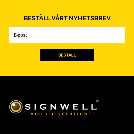
BESTÄLL VÅRT NYHETSBREV
E-
post