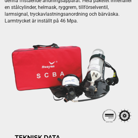
denna fristående andningsapparat. Hela paketet innehåller
en stålcylinder, helmask, ryggrem, tillförselventil,
larmsignal, tryckavlastningsanordning och bärväska.
Larmtrycket är inställt på 46 Mpa.
TEKNISK DATA