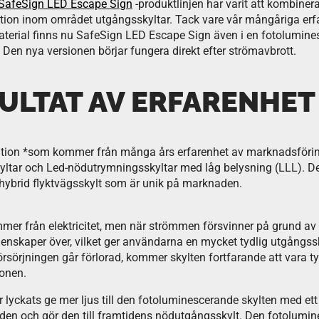
SafeSign LED Escape Sign
-produktlinjen har varit att kombiner
tion inom området utgångsskyltar. Tack vare vår mångåriga erf
terial finns nu SafeSign LED Escape Sign även i en fotolumin
. Den nya versionen börjar fungera direkt efter strömavbrott.
SULTAT AV ERFARENHET
vation *som kommer från många års erfarenhet av marknadsföri
yltar och Led-nödutrymningsskyltar med låg belysning (LLL). De
hybrid flyktvägsskylt som är unik på marknaden.
r från elektricitet, men när strömmen försvinner på grund av e
nskaper över, vilket ger användarna en mycket tydlig utgångssky
örjningen går förlorad, kommer skylten fortfarande att vara tyd
onen.
r lyckats ge mer ljus till den fotoluminescerande skylten med ett
aden och gör den till framtidens nödutgångsskylt. Den fotolumi