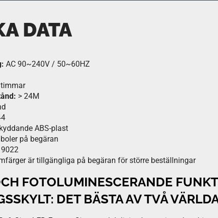
KA DATA
:
AC 90~240V / 50~60HZ
 timmar
tånd:
> 24M
nd
44
kyddande ABS-plast
boler på begäran
 9022
färger är tillgängliga på begäran för större beställningar
OCH FOTOLUMINESCERANDE FUNKTI
SSKYLT: DET BÄSTA AV TVÅ VÄRLD