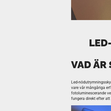
LED
VAD ÄR 
Led-nödutrymningsskylta
vare vår mångåriga er
fotoluminescerande ver
fungera direkt efter at