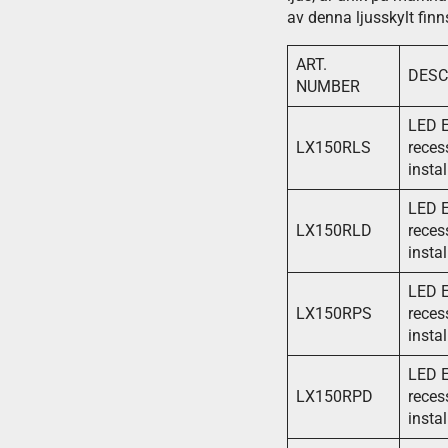
av denna ljusskylt finn
ART.
DESC
NUMBER
LED E
LX150RLS
reces
instal
LED E
LX150RLD
reces
instal
LED E
LX150RPS
reces
instal
LED E
LX150RPD
reces
instal