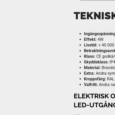
TEKNIS
Ingångsspänning
Effekt:
4W
Livstid:
+ 40 000
Betraktningsavs
Klass:
CE godkä
Skyddsklass:
IP
Material:
Brands
Extra:
Andra sym
Kroppsfärg:
RAL
Valfritt:
Andra ram
ELEKTRISK 
LED-UTGÅNG