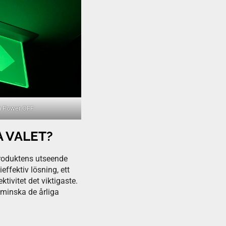
h Power OFF
A VALET?
 Produktens utseende
ffektiv lösning, ett
ivitet det viktigaste.
 minska de årliga