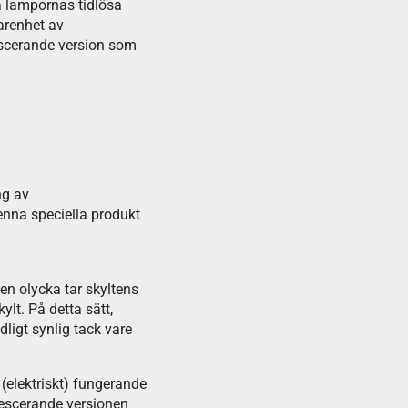
a lampornas tidlösa
arenhet av
escerande version som
ng av
nna speciella produkt
n olycka tar skyltens
lt. På detta sätt,
ligt synlig tack vare
 (elektriskt) fungerande
nescerande versionen