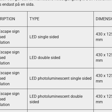
s endast på en sida.
RIPTION
TYPE
DIMENS
scape sign
430 x 12
sed
LED single sided
mm
lation
scape sign
430 x 12
sed
LED double sided
mm
lation
scape sign
430 x 12
sed
LED photoluminescent single sided
mm
lation
scape sign
LED photoluminescent double
430 x 12
sed
sided
mm
lation