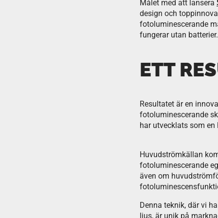
Målet med att lansera
design och toppinnova
fotoluminescerande ma
fungerar utan batterier
ETT RE
Resultatet är en inno
fotoluminescerande sk
har utvecklats som en 
Huvudströmkällan komme
fotoluminescerande ege
även om huvudströmförs
fotoluminescensfunkti
Denna teknik, där vi ha
ljus, är unik på markn