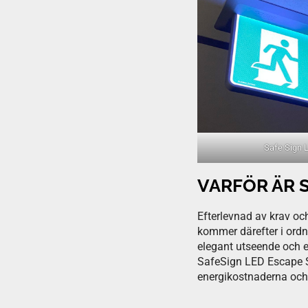
Safe Sign 
VARFÖR ÄR S
Efterlevnad av krav oc
kommer därefter i ordn
elegant utseende och e
SafeSign LED Escape Sig
energikostnaderna och