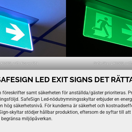
LX150S, with Power ON
Safe Sign LX150S, wit
AFESIGN LED EXIT SIGNS DET RÄTT
h föreskrifter samt säkerheten för anställda/gäster prioriteras.
ingsföljd. SafeSign Led-nödutrymningsskyltar erbjuder en energie
n hög säkerhetsnivå. För kunderna är säkerhet och kostnadseffekt
n-skyltar stödjer hållbar produktion, eftersom de syftar till att
 begränsa miljöpåverkan.