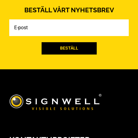
BESTÄLL VÅRT NYHETSBREV
E-
post