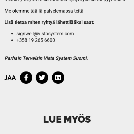
Me olemme täällä palvelemassa teitä!
Lisä tietoa miten ryhty
ä l
ähettil
ä
äksi saat:
signwell@vistasystem.com
+358 19 265 6600
Parhain Terveisin Vista System Suomi.
JAA
LUE MYÖS