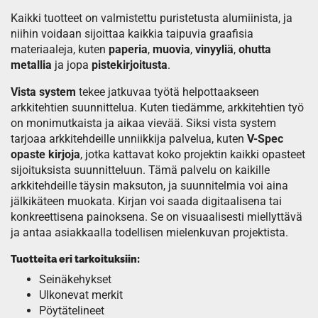
Kaikki tuotteet on valmistettu puristetusta alumiinista, ja
niihin voidaan sijoittaa kaikkia taipuvia graafisia
materiaaleja, kuten
paperia
,
muovia
,
vinyyliä
,
ohutta
metallia
ja jopa
pistekirjoitusta
.
Vista system
tekee jatkuvaa työtä helpottaakseen
arkkitehtien suunnittelua. Kuten tied
ämme, arkkitehtien työ
on monimutkaista ja aikaa vievää. Siksi vista system
tarjoaa arkkitehdeille unniikkija palvelua, kuten
V-Spec
opaste kirjoja
, jotka kattavat koko projektin kaikki opasteet
sijoituksista suunnitteluun. Tämä palvelu on kaikille
arkkitehdeille täysin maksuton, ja suunnitelmia voi aina
jälkikäteen muokata. Kirjan voi saada digitaalisena tai
konkreettisena painoksena. Se on visuaalisesti miellyttävä
ja antaa asiakkaalla todellisen mielenkuvan projektista.
Tuotteita eri tarkoituksiin:
Seinäkehykset
Ulkonevat merkit
Pöytätelineet