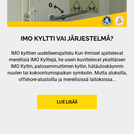
IMO KYLTTI VAI JÄRJESTELMÄ?
IMO kylttien uudelleenajattelu Kun ihmiset ajattelevat
merellisiä IMO Kylttejä, he usein kuvittelevat yksittäisen
IMO Kyltin, palosammuttimen kyltin, hätäuloskäynnin
nuolen tai kokoontumispaikan symbolin. Mutta aluksilla,
offshore-alustoilla ja merellisissä laitoksissa…
LUE LISÄÄ