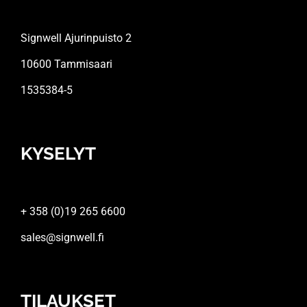
Signwell Ajurinpuisto 2
10600 Tammisaari
1535384-5
KYSELYT
+ 358 (0)19 265 6600
sales@signwell.fi
TILAUKSET