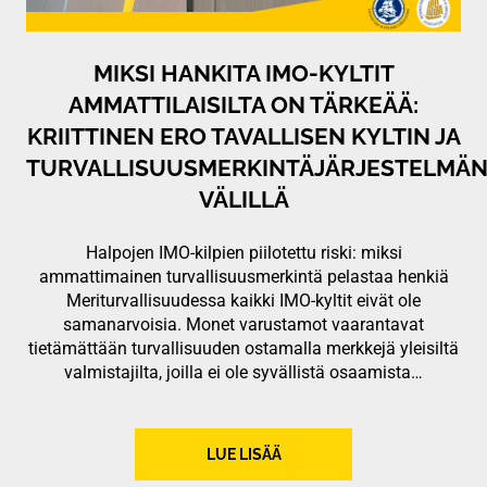
MIKSI HANKITA IMO-KYLTIT
AMMATTILAISILTA ON TÄRKEÄÄ:
KRIITTINEN ERO TAVALLISEN KYLTIN JA
TURVALLISUUSMERKINTÄJÄRJESTELMÄ
VÄLILLÄ
Halpojen IMO-kilpien piilotettu riski: miksi
ammattimainen turvallisuusmerkintä pelastaa henkiä
Meriturvallisuudessa kaikki IMO-kyltit eivät ole
samanarvoisia. Monet varustamot vaarantavat
tietämättään turvallisuuden ostamalla merkkejä yleisiltä
valmistajilta, joilla ei ole syvällistä osaamista…
LUE LISÄÄ