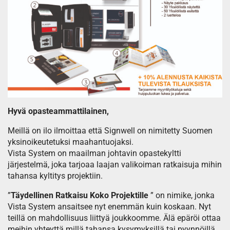
Hyvä opasteammattilainen,
Meillä on ilo ilmoittaa että Signwell on nimitetty Suomen
yksinoikeutetuksi maahantuojaksi.
Vista System on maailman johtavin opastekyltti
järjestelmä, joka tarjoaa laajan valikoiman ratkaisuja mihin
tahansa kyltitys projektiin.
”
Täydellinen Ratkaisu Koko Projektille
” on nimike, jonka
Vista System ansaitsee nyt enemmän kuin koskaan. Nyt
teillä on mahdollisuus liittyä joukkoomme. Älä epäröi ottaa
meihin yhteyttä mill
ä tahansa kysymyksillä tai pyynnöillä.