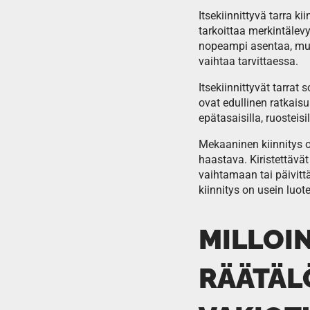
Itsekiinnittyvä tarra k
tarkoittaa merkintälevyä
nopeampi asentaa, mut
vaihtaa tarvittaessa.
Itsekiinnittyvät tarrat 
ovat edullinen ratkais
epätasaisilla, ruosteisi
Mekaaninen kiinnitys o
haastava. Kiristettävä
vaihtamaan tai päivit
kiinnitys on usein luot
MILLOI
RÄÄTÄL