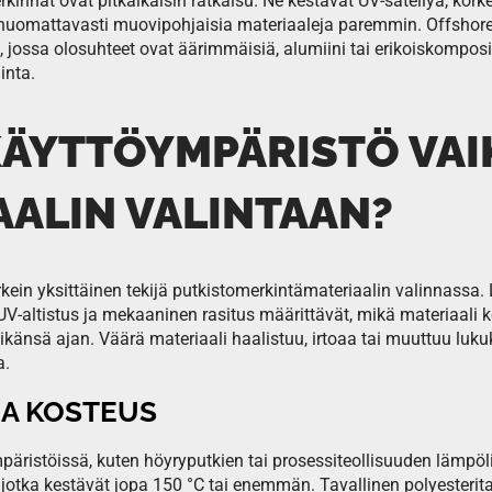
kinnät ovat pitkäikäisin ratkaisu. Ne kestävät UV-säteilyä, korke
huomattavasti muovipohjaisia materiaaleja paremmin. Offshore
 jossa olosuhteet ovat äärimmäisiä, alumiini tai erikoiskomposii
inta.
KÄYTTÖYMPÄRISTÖ VA
AALIN VALINTAAN?
kein yksittäinen tekijä putkistomerkintämateriaalin valinnassa. 
UV-altistus ja mekaaninen rasitus määrittävät, mikä materiaali 
ikänsä ajan. Väärä materiaali haalistuu, irtoaa tai muuttuu luku
a.
JA KOSTEUS
äristöissä, kuten höyryputkien tai prosessiteollisuuden lämpöl
, jotka kestävät jopa 150 °C tai enemmän. Tavallinen polyesteri