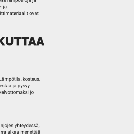
ita lämpötiloja ja
- ja
ttimateriaalit ovat
IKUTTAA
Lämpötila, kosteus,
kestää ja pysyy
kelvottomaksi jo
injojen yhteydessä,
tarra alkaa menettää