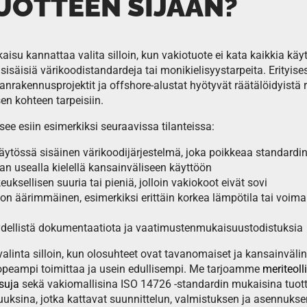
UOTTEEN SIJAAN?
aisu kannattaa valita silloin, kun vakiotuote ei kata kaikkia kä
sisäisiä värikoodistandardeja tai monikielisyystarpeita. Erityises
ivanrakennusprojektit ja offshore-alustat hyötyvät räätälöidyistä r
sen kohteen tarpeisiin.
ee esiin esimerkiksi seuraavissa tilanteissa:
äytössä sisäinen värikoodijärjestelmä, joka poikkeaa standardin
an usealla kielellä kansainväliseen käyttöön
euksellisen suuria tai pieniä, jolloin vakiokoot eivät sovi
on äärimmäinen, esimerkiksi erittäin korkea lämpötila tai voim
täydellistä dokumentaatiota ja vaatimustenmukaisuustodistuksia
valinta silloin, kun olosuhteet ovat tavanomaiset ja kansainväli
nopeampi toimittaa ja usein edullisempi. Me tarjoamme
meriteol
suja
sekä vakiomallisina ISO 14726 -standardin mukaisina tuott
uuksina, jotka kattavat suunnittelun, valmistuksen ja asennukse