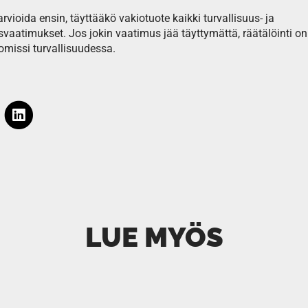
vioida ensin, täyttääkö vakiotuote kaikki turvallisuus- ja
aatimukset. Jos jokin vaatimus jää täyttymättä, räätälöinti o
missi turvallisuudessa.
LUE MYÖS