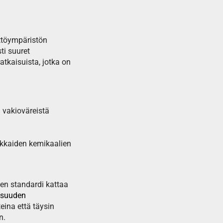
yttöympäristön
ti suuret
atkaisuista, jotka on
 vakioväreistä
akkaiden kemikaalien
nen standardi kattaa
lisuuden
eina että täysin
n.