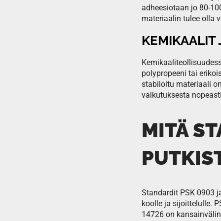
adheesiotaan jo 80-100
materiaalin tulee olla v
KEMIKAALIT 
Kemikaaliteollisuudess
polypropeeni tai erikoi
stabiloitu materiaali o
vaikutuksesta nopeasti
MITÄ ST
PUTKIS
Standardit PSK 0903 ja
koolle ja sijoittelulle
14726 on kansainväline