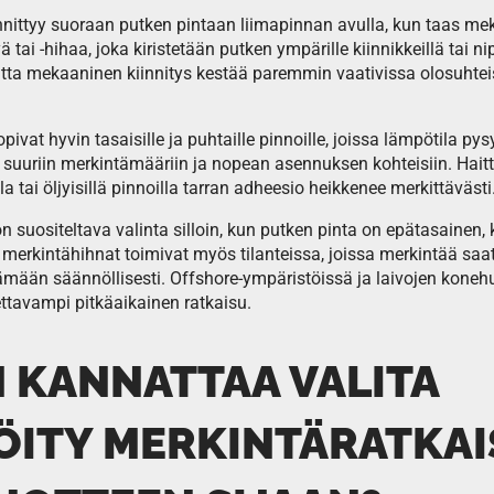
iinnittyy suoraan putken pintaan liimapinnan avulla, kun taas me
 tai -hihaa, joka kiristetään putken ympärille kiinnikkeillä tai ni
ta mekaaninen kiinnitys kestää paremmin vaativissa olosuhtei
sopivat hyvin tasaisille ja puhtaille pinnoille, joissa lämpötila py
u suuriin merkintämääriin ja nopean asennuksen kohteisiin. Haitt
lla tai öljyisillä pinnoilla tarran adheesio heikkenee merkittävästi
n suositeltava valinta silloin, kun putken pinta on epätasainen
t merkintähihnat toimivat myös tilanteissa, joissa merkintää saa
tämään säännöllisesti. Offshore-ympäristöissä ja laivojen kon
ettavampi pitkäaikainen ratkaisu.
N KANNATTAA VALITA
ÖITY MERKINTÄRATKA