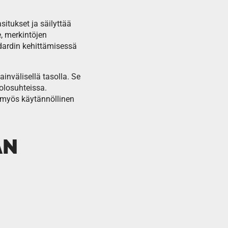
itukset ja säilyttää
, merkintöjen
ndardin kehittämisessä
invälisellä tasolla. Se
olosuhteissa.
 myös käytännöllinen
ÄN