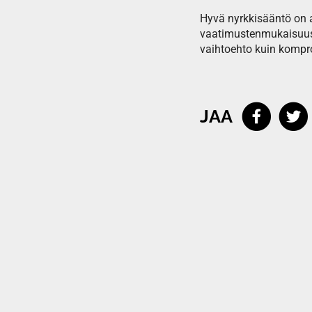
Hyvä nyrkkisääntö on ar
vaatimustenmukaisuusv
vaihtoehto kuin kompro
JAA