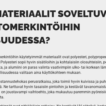
MATERIAALIT SOVELTU
TOMERKINTÖIHIN
SUUDESSA?
rkintöihin käytetyimmät materiaalit ovat polyesteri, polypropeeni
 Polyesteri sopii hyvin sisätiloihin ja kohtalaisiin olosuhteisiin,
a, ja alumiini on paras valinta vaativimpiin ulko- tai korkean lä
ollisuudessa valitaan aina käyttökohteen mukaan.
kustannustehokas perusratkaisu, joka toimii hyvin kuivissa ja pu
ä. Ne tarttuvat hyvin tasaisiin pintoihin ja kestävät tavanomais
i on joustavampi vaihtoehto, joka mukautuu paremmin pyöreisiin
ta.