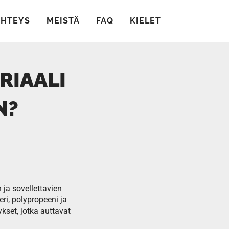
YHTEYS
MEISTÄ
FAQ
KIELET
RIAALI
N?
ja sovellettavien
ri, polypropeeni ja
ykset, jotka auttavat