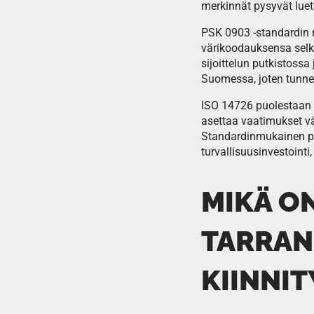
merkinnät pysyvät luet
PSK 0903 -standardin m
värikoodauksensa selke
sijoittelun putkistoss
Suomessa, joten tunne
ISO 14726 puolestaan m
asettaa vaatimukset vä
Standardinmukainen pu
turvallisuusinvestointi
MIKÄ ON
TARRAN
KIINNIT