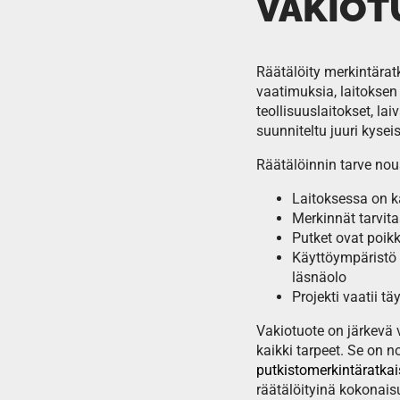
VAKIOT
Räätälöity merkintäratk
vaatimuksia, laitoksen 
teollisuuslaitokset, la
suunniteltu juuri kysei
Räätälöinnin tarve nous
Laitoksessa on k
Merkinnät tarvita
Putket ovat poikk
Käyttöympäristö 
läsnäolo
Projekti vaatii 
Vakiotuote on järkevä 
kaikki tarpeet. Se on 
putkistomerkintäratkai
räätälöityinä kokonais