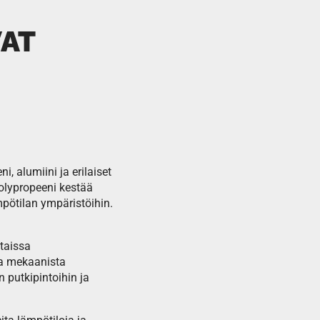
VAT
, alumiini ja erilaiset
 polypropeeni kestää
mpötilan ympäristöihin.
htaissa
ta mekaanista
 putkipintoihin ja