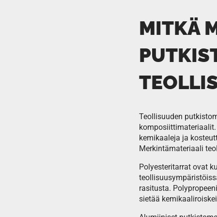
MITKÄ 
PUTKIS
TEOLLI
Teollisuuden putkistome
komposiittimateriaalit.
kemikaaleja ja kosteutt
Merkintämateriaali te
Polyesteritarrat ovat 
teollisuusympäristöiss
rasitusta. Polypropeen
sietää kemikaaliroiskei