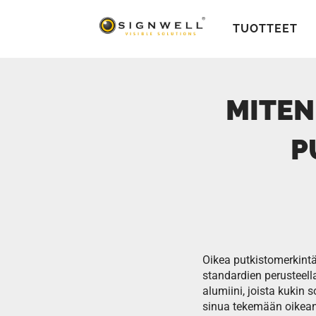
TUOTTEET
MITEN
P
Oikea putkistomerkintä
standardien perusteella
alumiini, joista kukin 
sinua tekemään oikean