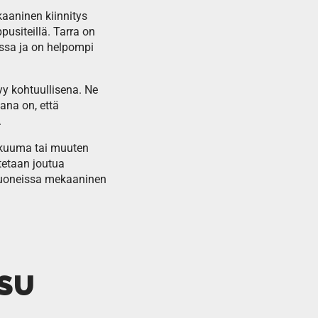
kaaninen kiinnitys
ppusiteillä. Tarra on
ssa ja on helpompi
syy kohtuullisena. Ne
ana on, että
.
, kuuma tai muuten
tetaan joutua
ehuoneissa mekaaninen
ISU