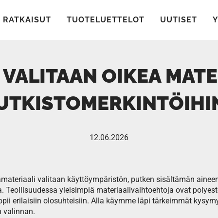
RATKAISUT
TUOTELUETTELOT
UUTISET
 VALITAAN OIKEA MATE
UTKISTOMERKINTÖIHI
12.06.2026
materiaali valitaan käyttöympäristön, putken sisältämän aineen 
. Teollisuudessa yleisimpiä materiaalivaihtoehtoja ovat polyeste
sopii erilaisiin olosuhteisiin. Alla käymme läpi tärkeimmät kysym
 valinnan.