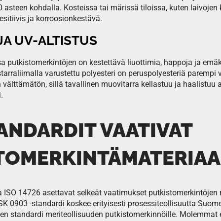
 asteen kohdalla. Kosteissa tai märissä tiloissa, kuten laivoje
esitiivis ja korroosionkestävä.
JA UV-ALTISTUS
a putkistomerkintöjen on kestettävä liuottimia, happoja ja emäk
starraliimalla varustettu polyesteri on peruspolyesteriä parempi v
n välttämätön, sillä tavallinen muovitarra kellastuu ja haalistuu
.
ANDARDIT VAATIVAT
TOMERKINTÄMATERIAA
 ISO 14726 asettavat selkeät vaatimukset putkistomerkintöjen mat
. PSK 0903 -standardi koskee erityisesti prosessiteollisuutta Suo
n standardi meriteollisuuden putkistomerkinnöille. Molemmat ed