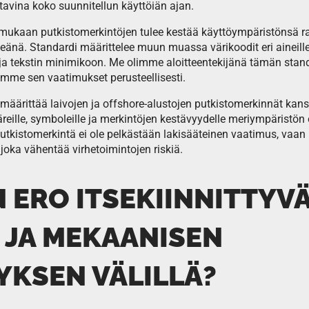
tavina koko suunnitellun käyttöiän ajan.
ukaan putkistomerkintöjen tulee kestää käyttöympäristönsä ras
änä. Standardi määrittelee muun muassa värikoodit eri aineille
a ja tekstin minimikoon. Me olimme aloitteentekijänä tämän sta
mme sen vaatimukset perusteellisesti.
äärittää laivojen ja offshore-alustojen putkistomerkinnät kansa
reille, symboleille ja merkintöjen kestävyydelle meriympäristön 
tkistomerkintä ei ole pelkästään lakisääteinen vaatimus, vaan
, joka vähentää virhetoimintojen riskiä.
 ERO ITSEKIINNITTYV
 JA MEKAANISEN
YKSEN VÄLILLÄ?