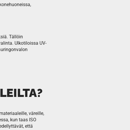
n konehuoneissa,
siä. Tällöin
alinta. Ulkotiloissa UV-
 auringonvalon
LEILTA?
eriaaleille, väreille,
messa, kun taas ISO
ellyttävät, että