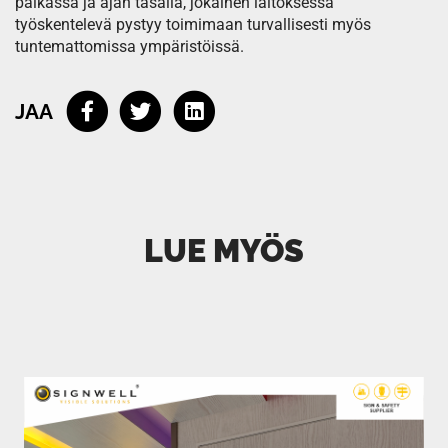
paikassa ja ajan tasalla, jokainen laitoksessa
työskentelevä pystyy toimimaan turvallisesti myös
tuntemattomissa ympäristöissä.
JAA
LUE MYÖS