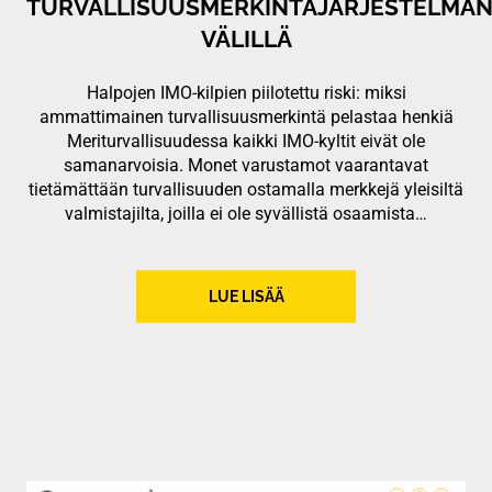
TURVALLISUUSMERKINTÄJÄRJESTELMÄ
VÄLILLÄ
Halpojen IMO-kilpien piilotettu riski: miksi
ammattimainen turvallisuusmerkintä pelastaa henkiä
Meriturvallisuudessa kaikki IMO-kyltit eivät ole
samanarvoisia. Monet varustamot vaarantavat
tietämättään turvallisuuden ostamalla merkkejä yleisiltä
valmistajilta, joilla ei ole syvällistä osaamista…
LUE LISÄÄ