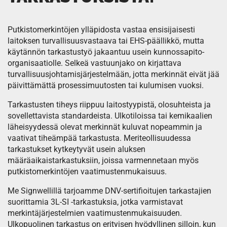
Putkistomerkintöjen ylläpidosta vastaa ensisijaisesti
laitoksen turvallisuusvastaava tai EHS-päällikkö, mutta
käytännön tarkastustyö jakaantuu usein kunnossapito-
organisaatiolle. Selkeä vastuunjako on kirjattava
turvallisuusjohtamisjärjestelmään, jotta merkinnät eivät jää
päivittämättä prosessimuutosten tai kulumisen vuoksi.
Tarkastusten tiheys riippuu laitostyypistä, olosuhteista ja
sovellettavista standardeista. Ulkotiloissa tai kemikaalien
läheisyydessä olevat merkinnät kuluvat nopeammin ja
vaativat tiheämpää tarkastusta. Meriteollisuudessa
tarkastukset kytkeytyvät usein aluksen
määräaikaistarkastuksiin, joissa varmennetaan myös
putkistomerkintöjen vaatimustenmukaisuus.
Me Signwellillä tarjoamme DNV-sertifioitujen tarkastajien
suorittamia 3L-SI -tarkastuksia, jotka varmistavat
merkintäjärjestelmien vaatimustenmukaisuuden.
Ulkopuolinen tarkastus on erityisen hyödyllinen silloin, kun