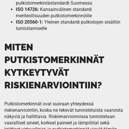
putkistomerkintästandardi Suomessa
ISO 14726:
Kansainvälinen standardi
meriteollisuuden putkistomerkinnöille
ISO 20560-1:
Yleinen standardi putkistojen sisällön
tunnistamiselle
MITEN
PUTKISTOMERKINNÄT
KYTKEYTYVÄT
RISKIENARVIOINTIIN?
Putkistomerkinnät ovat suoraan yhteydessä
riskienarviointiin, koska ne tekevät tunnistetuista vaaroista
näkyviä ja hallittavia. Riskienarvioinnissa tunnistetaan
vaaralliset aineet, korkeat paineet ja lämpötilat sekä