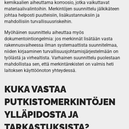
kemikaalien aiheuttama korroosio, jotka vaikuttavat
materiaalivalintoihin. Merkintöjen suunnittelu jälkikäteen
johtaa helposti puutteisiin, lisäkustannuksiin ja
mahdollisiin turvallisuusriskeihin.
Myöhäinen suunnittelu aiheuttaa myös
dokumentointiongelmia: jos merkinnät lisätään vasta
rakennusvaiheessa ilman systemaattista suunnitelmaa,
niiden kirjaaminen turvallisuusjohtamisjärjestelmään on
työlästä ja virhealtista. Varhainen suunnittelu puolestaan
mahdollistaa sen, että merkintärekisteri on valmis heti
laitoksen käyttöönoton yhteydessä.
KUKA VASTAA
PUTKISTOMERKINTÖJEN
YLLÄPIDOSTA JA
TARKASTUKSISTA?