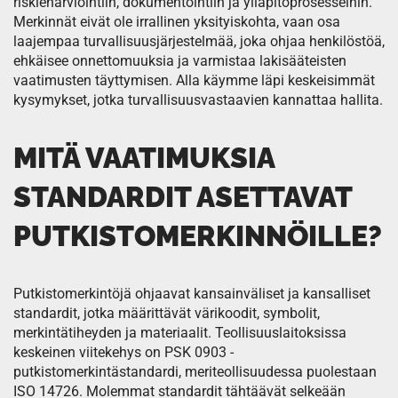
riskienarviointiin, dokumentointiin ja ylläpitoprosesseihin.
Merkinnät eivät ole irrallinen yksityiskohta, vaan osa
laajempaa turvallisuusjärjestelmää, joka ohjaa henkilöstöä,
ehkäisee onnettomuuksia ja varmistaa lakisääteisten
vaatimusten täyttymisen. Alla käymme läpi keskeisimmät
kysymykset, jotka turvallisuusvastaavien kannattaa hallita.
MITÄ VAATIMUKSIA
STANDARDIT ASETTAVAT
PUTKISTOMERKINNÖILLE?
Putkistomerkintöjä ohjaavat kansainväliset ja kansalliset
standardit, jotka määrittävät värikoodit, symbolit,
merkintätiheyden ja materiaalit. Teollisuuslaitoksissa
keskeinen viitekehys on PSK 0903 -
putkistomerkintästandardi, meriteollisuudessa puolestaan
ISO 14726. Molemmat standardit tähtäävät selkeään