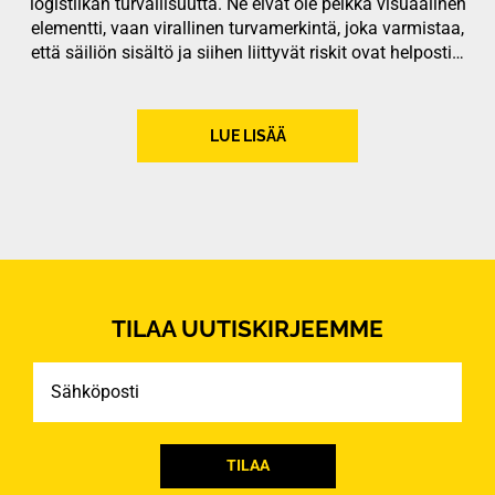
logistiikan turvallisuutta. Ne eivät ole pelkkä visuaalinen
elementti, vaan virallinen turvamerkintä, joka varmistaa,
että säiliön sisältö ja siihen liittyvät riskit ovat helposti…
LUE LISÄÄ
TILAA UUTISKIRJEEMME
Sähköposti