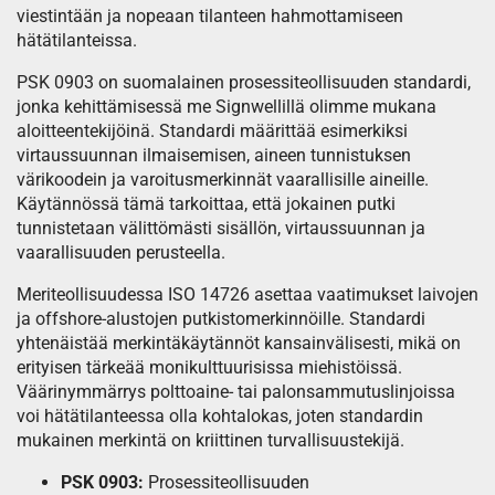
viestintään ja nopeaan tilanteen hahmottamiseen
hätätilanteissa.
PSK 0903 on suomalainen prosessiteollisuuden standardi,
jonka kehittämisessä me Signwellillä olimme mukana
aloitteentekijöinä. Standardi määrittää esimerkiksi
virtaussuunnan ilmaisemisen, aineen tunnistuksen
värikoodein ja varoitusmerkinnät vaarallisille aineille.
Käytännössä tämä tarkoittaa, että jokainen putki
tunnistetaan välittömästi sisällön, virtaussuunnan ja
vaarallisuuden perusteella.
Meriteollisuudessa ISO 14726 asettaa vaatimukset laivojen
ja offshore-alustojen putkistomerkinnöille. Standardi
yhtenäistää merkintäkäytännöt kansainvälisesti, mikä on
erityisen tärkeää monikulttuurisissa miehistöissä.
Väärinymmärrys polttoaine- tai palonsammutuslinjoissa
voi hätätilanteessa olla kohtalokas, joten standardin
mukainen merkintä on kriittinen turvallisuustekijä.
PSK 0903:
Prosessiteollisuuden