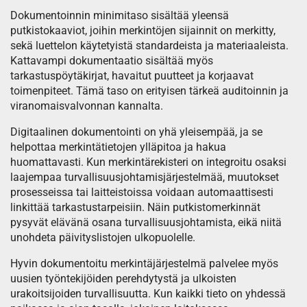
Dokumentoinnin minimitaso sisältää yleensä
putkistokaaviot, joihin merkintöjen sijainnit on merkitty,
sekä luettelon käytetyistä standardeista ja materiaaleista.
Kattavampi dokumentaatio sisältää myös
tarkastuspöytäkirjat, havaitut puutteet ja korjaavat
toimenpiteet. Tämä taso on erityisen tärkeä auditoinnin ja
viranomaisvalvonnan kannalta.
Digitaalinen dokumentointi on yhä yleisempää, ja se
helpottaa merkintätietojen ylläpitoa ja hakua
huomattavasti. Kun merkintärekisteri on integroitu osaksi
laajempaa turvallisuusjohtamisjärjestelmää, muutokset
prosesseissa tai laitteistoissa voidaan automaattisesti
linkittää tarkastustarpeisiin. Näin putkistomerkinnät
pysyvät elävänä osana turvallisuusjohtamista, eikä niitä
unohdeta päivityslistojen ulkopuolelle.
Hyvin dokumentoitu merkintäjärjestelmä palvelee myös
uusien työntekijöiden perehdytystä ja ulkoisten
urakoitsijoiden turvallisuutta. Kun kaikki tieto on yhdessä