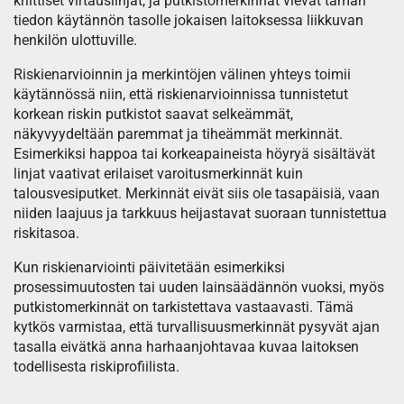
kriittiset virtauslinjat, ja putkistomerkinnät vievät tämän
tiedon käytännön tasolle jokaisen laitoksessa liikkuvan
henkilön ulottuville.
Riskienarvioinnin ja merkintöjen välinen yhteys toimii
käytännössä niin, että riskienarvioinnissa tunnistetut
korkean riskin putkistot saavat selkeämmät,
näkyvyydeltään paremmat ja tiheämmät merkinnät.
Esimerkiksi happoa tai korkeapaineista höyryä sisältävät
linjat vaativat erilaiset varoitusmerkinnät kuin
talousvesiputket. Merkinnät eivät siis ole tasapäisiä, vaan
niiden laajuus ja tarkkuus heijastavat suoraan tunnistettua
riskitasoa.
Kun riskienarviointi päivitetään esimerkiksi
prosessimuutosten tai uuden lainsäädännön vuoksi, myös
putkistomerkinnät on tarkistettava vastaavasti. Tämä
kytkös varmistaa, että turvallisuusmerkinnät pysyvät ajan
tasalla eivätkä anna harhaanjohtavaa kuvaa laitoksen
todellisesta riskiprofiilista.