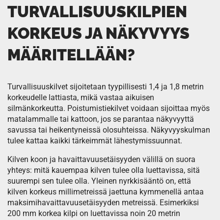
TURVALLISUUSKILPIEN
KORKEUS JA NÄKYVYYS
MÄÄRITELLÄÄN?
Turvallisuuskilvet sijoitetaan tyypillisesti 1,4 ja 1,8 metrin
korkeudelle lattiasta, mikä vastaa aikuisen
silmänkorkeutta. Poistumistiekilvet voidaan sijoittaa myös
matalammalle tai kattoon, jos se parantaa näkyvyyttä
savussa tai heikentyneissä olosuhteissa. Näkyvyyskulman
tulee kattaa kaikki tärkeimmät lähestymissuunnat.
Kilven koon ja havaittavuusetäisyyden välillä on suora
yhteys: mitä kauempaa kilven tulee olla luettavissa, sitä
suurempi sen tulee olla. Yleinen nyrkkisääntö on, että
kilven korkeus millimetreissä jaettuna kymmenellä antaa
maksimihavaittavuusetäisyyden metreissä. Esimerkiksi
200 mm korkea kilpi on luettavissa noin 20 metrin