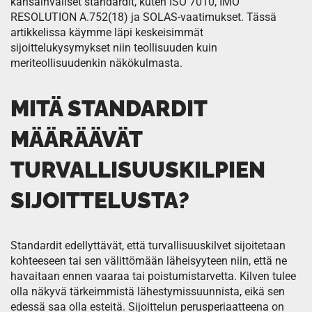
kansainväliset standardit, kuten ISO 7010, IMO
RESOLUTION A.752(18) ja SOLAS-vaatimukset. Tässä
artikkelissa käymme läpi keskeisimmät
sijoittelukysymykset niin teollisuuden kuin
meriteollisuudenkin näkökulmasta.
MITÄ STANDARDIT
MÄÄRÄÄVÄT
TURVALLISUUSKILPIEN
SIJOITTELUSTA?
Standardit edellyttävät, että turvallisuuskilvet sijoitetaan
kohteeseen tai sen välittömään läheisyyteen niin, että ne
havaitaan ennen vaaraa tai poistumistarvetta. Kilven tulee
olla näkyvä tärkeimmistä lähestymissuunnista, eikä sen
edessä saa olla esteitä. Sijoittelun perusperiaatteena on