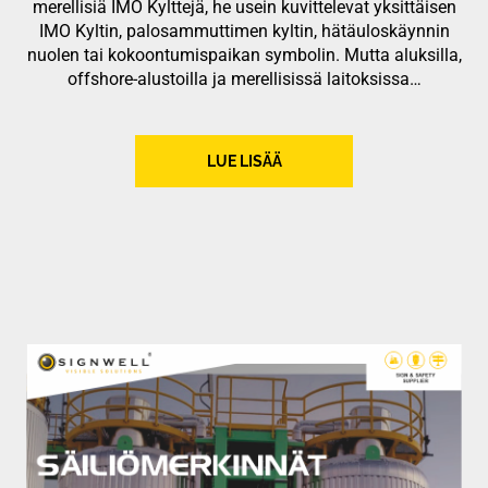
merellisiä IMO Kylttejä, he usein kuvittelevat yksittäisen
IMO Kyltin, palosammuttimen kyltin, hätäuloskäynnin
nuolen tai kokoontumispaikan symbolin. Mutta aluksilla,
offshore-alustoilla ja merellisissä laitoksissa…
LUE LISÄÄ