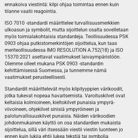
ennakoiva viestintä: kilpi ohjaa toimintaa ennen kuin
tilanne vaatii reagointia.
ISO 7010 -standardi määrittelee turvallisuusmerkkien
ulkoasun ja symbolit, mutta sijoittelun osalta sovelletaan
myös toimialakohtaisia standardeja. Teollisuudessa PSK
0903 ohjaa putkistomerkintöjen sijoittelua, kun taas
meriteollisuudessa IMO RESOLUTION A.752(18) ja ISO
15370:2021 asettavat vaatimukset laivaympäristöön.
Olemme olleet mukana PSK 0903 -standardin
kehittämisessä Suomessa, ja tunnemme nämä
vaatimukset perusteellisesti.
Standardit määrittelevät myös kilpityyppien värikoodit,
jotka tukevat nopeaa havaitsemista. Varoituskilvet ovat
keltaisia kolmioineen, kieltokilvet punaisia ympyrä-
viivoineen, ohjekilvet sinisiä ympyröineen ja
paloturvallisuuskilvet punaisia. Näiden värikoodien
johdonmukainen käyttö on osa standardien mukaista
sijoittelua, sillä väri itsessään viestii viestin luonteen jo
ennen kuin lukija ehtii lukea tekstiä tai symbolia