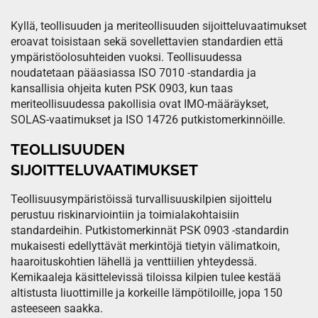
Kyllä, teollisuuden ja meriteollisuuden sijoitteluvaatimukset
eroavat toisistaan sekä sovellettavien standardien että
ympäristöolosuhteiden vuoksi. Teollisuudessa
noudatetaan pääasiassa ISO 7010 -standardia ja
kansallisia ohjeita kuten PSK 0903, kun taas
meriteollisuudessa pakollisia ovat IMO-määräykset,
SOLAS-vaatimukset ja ISO 14726 putkistomerkinnöille.
TEOLLISUUDEN
SIJOITTELUVAATIMUKSET
Teollisuusympäristöissä turvallisuuskilpien sijoittelu
perustuu riskinarviointiin ja toimialakohtaisiin
standardeihin. Putkistomerkinnät PSK 0903 -standardin
mukaisesti edellyttävät merkintöjä tietyin välimatkoin,
haaroituskohtien lähellä ja venttiilien yhteydessä.
Kemikaaleja käsittelevissä tiloissa kilpien tulee kestää
altistusta liuottimille ja korkeille lämpötiloille, jopa 150
asteeseen saakka.