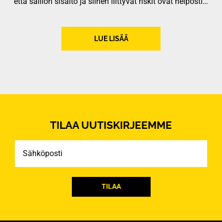
että säiliön sisältö ja siihen liittyvät riskit ovat helposti…
LUE LISÄÄ
TILAA UUTISKIRJEEMME
Sähköposti