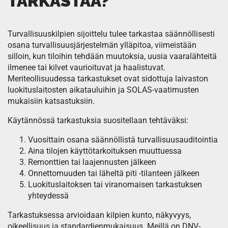
TARKASTAA?
Turvallisuuskilpien sijoittelu tulee tarkastaa säännöllisesti
osana turvallisuusjärjestelmän ylläpitoa, viimeistään
silloin, kun tiloihin tehdään muutoksia, uusia vaaralähteitä
ilmenee tai kilvet vaurioituvat ja haalistuvat.
Meriteollisuudessa tarkastukset ovat sidottuja laivaston
luokituslaitosten aikatauluihin ja SOLAS-vaatimusten
mukaisiin katsastuksiin.
Käytännössä tarkastuksia suositellaan tehtäväksi:
Vuosittain osana säännöllistä turvallisuusauditointia
Aina tilojen käyttötarkoituksen muuttuessa
Remonttien tai laajennusten jälkeen
Onnettomuuden tai läheltä piti -tilanteen jälkeen
Luokituslaitoksen tai viranomaisen tarkastuksen
yhteydessä
Tarkastuksessa arvioidaan kilpien kunto, näkyvyys,
oikeellisuus ja standardienmukaisuus. Meillä on DNV-