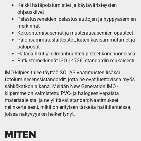
Kaikki hätäpoistumistiet ja käytäväristeysten
ohjauskilvet
Pelastusveneiden, pelastuslauttojen ja hyppyasemien
merkinnät
Kokoontumisasemat ja musterausasemien opasteet
Palonsammutuslaitteistot, kuten käsisammuttimet ja
palopostit
Hätäsuihkut ja silmänhuuhtelupisteet konehuoneissa
Putkistomerkinnät ISO 14726 -standardin mukaisesti
IMO-kilpien tulee täyttää SOLAS-vaatimusten lisäksi
fotoluminesenssistandardit, jotta ne ovat luettavissa myös
sähkökatkon aikana. Meidän New Generation IMO -
kilpemme on valmistettu PVC- ja halogeenivapaista
materiaaleista, ja ne ylittävät standardivaatimukset
nelinkertaisesti, mikä on erityisen tärkeää hätätilanteissa,
joissa näkyvyys on heikentynyt.
MITEN