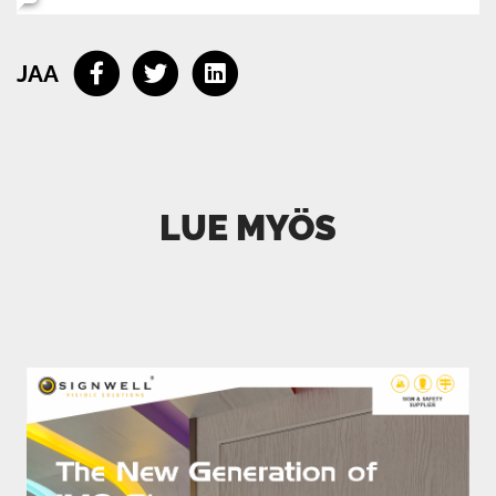
Sähköposti *
JAA
Puhelinnumero (valinnainen)
Lähetä yhteydenotto
LUE MYÖS