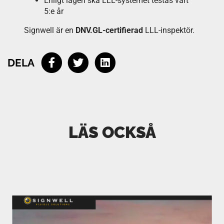
Enligt lagen ska LLL-systemet testas vart
5:e år
Signwell är en
DNV.GL-certifierad
LLL-inspektör.
DELA
LÄS OCKSÅ