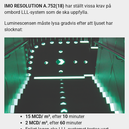
IMO RESOLUTION A.752(18)
har ställt vissa krav på
ombord LLL-system som de ska uppfylla.
Luminescensen måste lysa gradvis efter att ljuset har
slocknat:
15 MCD/ m²
, efter
10
minuter
2 MCD/ m²
, efter
60
minuter