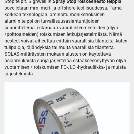
Stop teipit. Signwell:in
Spray Stop roiskeenesto teippiä
sovelletaan mm. meri- ja offshore-teollisuudessa. Tämä
korkean teknologian laminoitu monikerroksinen
alumiiniteippi on turvallisuusasiantuntijoiden
suunnittelema, estämään vaarallisten nesteiden (öljyn
/polttoaineiden) roiskumisen letkujärjestelmästä. Nämä
nesteet voivat aiheuttaa erittäin vaarallisia tilanteita, kuten
tulipaloja, räjähdyksiä tai muita vaarallisia tilanteita.
SOLAS-määräysten mukaan alusten on käytettävä
asianmukaista suoja järjestelää estääkseensyttyvän öljyn
vuotamisen / roiskumisen FO-, LO -hydrauliikka- ja muista
järjestelmistä.