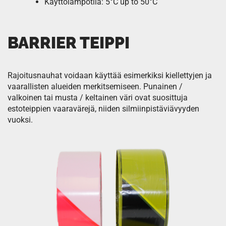
Käyttölämpötila: 5°C up to 50°C
BARRIER TEIPPI
Rajoitusnauhat voidaan käyttää esimerkiksi kiellettyjen ja
vaarallisten alueiden merkitsemiseen. Punainen /
valkoinen tai musta / keltainen väri ovat suosittuja
estoteippien vaaravärejä, niiden silmiinpistäviävyyden
vuoksi.