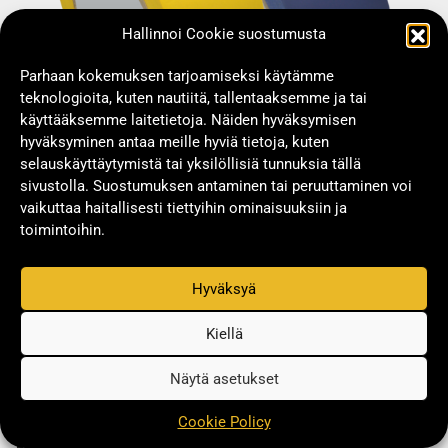
Hallinnoi Cookie suostumusta
Parhaan kokemuksen tarjoamiseksi käytämme
teknologioita, kuten nautiitä, tallentaaksemme ja tai
käyttääksemme laitetietoja. Näiden hyväksymisen
hyväksyminen antaa meille hyviä tietoja, kuten
selauskäyttäytymistä tai yksilöllisiä tunnuksia tällä
TEKNISET TIEDOT
sivustolla. Suostumuksen antaminen tai peruuttaminen voi
vaikuttaa haitallisesti tiettyihin ominaisuuksiin ja
Materiaali: PVC
toimintoihin.
Liima: Luonnonkumiliima
Kantaja: 0,135 mm
PVC – kalvo appl. lämpötila: 0-50°C
Hyväksyä
Kokonaispaksuus: 0,15 mm
Lämpötila: 0-90°C
Kiellä
Vetolujuus: 25 N / cm
Venymä: 150%
Näytä asetukset
Cookie Policy
LIGHT LINE