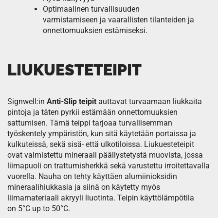
Optimaalinen turvallisuuden
varmistamiseen ja vaarallisten tilanteiden ja
onnettomuuksien estämiseksi.
LIUKUESTETEIPIT
Signwell:in
Anti-Slip teipit
auttavat turvaamaan liukkaita
pintoja ja täten pyrkii estämään onnettomuuksien
sattumisen. Tämä teippi tarjoaa turvallisemman
työskentely ympäristön, kun sitä käytetään portaissa ja
kulkuteissä, sekä sisä- että ulkotiloissa. Liukuesteteipit
ovat valmistettu mineraali päällystetystä muovista, jossa
liimapuoli on trattumisherkkä sekä varustettu irroitettavalla
vuorella. Nauha on tehty käyttäen alumiinioksidin
mineraalihiukkasia ja siinä on käytetty myös
liimamateriaali akryyli liuotinta. Teipin käyttölämpötila
on 5°C up to 50°C.