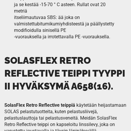
ja se kestää -15-70 ° C asteen. Rullat ovat 20
metriä
itseliimautuvaa SBS: ää joka on
valmistettubitumikumiyhdisteestä ja päällystetty
modifioidulla sinisellä PE
-vuorauksella ja irrotettavalla PE -vuorauksella.
SOLASFLEX RETRO
REFLECTIVE TEIPPI TYYPPI
II HYVÄKSYMÄ A658(16).
SolasFlex Retro Reflective teippiä
käytetään heijastamaan
SOLAS pelastutuotteita, kuten pelastusliivejä,
pelastuslauttoja tai pelastusveneitä. Meidän SolasFlex
Retro Reflective teippi on kapseloitu linssilevy, joka on
varustettu joustavalla ja täysin läpinäkyvällä