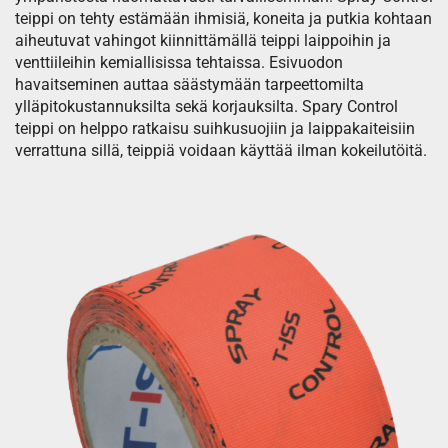
teippi on tehty estämään ihmisiä, koneita ja putkia kohtaan
aiheutuvat vahingot kiinnittämällä teippi laippoihin ja
venttiileihin kemiallisissa tehtaissa. Esivuodon
havaitseminen auttaa säästymään tarpeettomilta
ylläpitokustannuksilta sekä korjauksilta. Spary Control
teippi on helppo ratkaisu suihkusuojiin ja laippakaiteisiin
verrattuna sillä, teippiä voidaan käyttää ilman kokeilutöitä.