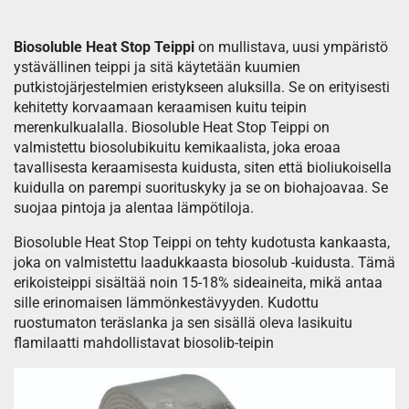
Biosoluble Heat Stop Teippi
on mullistava, uusi ympäristö
ystävällinen teippi ja sitä käytetään kuumien
putkistojärjestelmien eristykseen aluksilla. Se on erityisesti
kehitetty korvaamaan keraamisen kuitu teipin
merenkulkualalla. Biosoluble Heat Stop Teippi on
valmistettu biosolubikuitu kemikaalista, joka eroaa
tavallisesta keraamisesta kuidusta, siten että bioliukoisella
kuidulla on parempi suorituskyky ja se on biohajoavaa. Se
suojaa pintoja ja alentaa lämpötiloja.
Biosoluble Heat Stop Teippi on tehty kudotusta kankaasta,
joka on valmistettu laadukkaasta biosolub -kuidusta. Tämä
erikoisteippi sisältää noin 15-18% sideaineita, mikä antaa
sille erinomaisen lämmönkestävyyden. Kudottu
ruostumaton teräslanka ja sen sisällä oleva lasikuitu
flamilaatti mahdollistavat biosolib-teipin