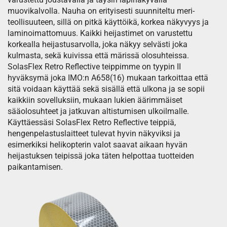
muovikalvolla. Nauha on erityisesti suunniteltu meri-
teollisuuteen, sillä on pitkä käyttöikä, korkea näkyvyys ja
laminoimattomuus. Kaikki heijastimet on varustettu
korkealla heijastusarvolla, joka näkyy selvästi joka
kulmasta, sekä kuivissa että märissä olosuhteissa.
SolasFlex Retro Reflective teippimme on tyypin II
hyväksymä joka IMO:n A658(16) mukaan tarkoittaa että
sitä voidaan käyttää sekä sisällä että ulkona ja se sopii
kaikkiin sovelluksiin, mukaan lukien äärimmäiset
sääolosuhteet ja jatkuvan altistumisen ulkoilmalle.
Käyttäessäsi SolasFlex Retro Reflective teippiä,
hengenpelastuslaitteet tulevat hyvin näkyviksi ja
esimerkiksi helikopterin valot saavat aikaan hyvän
heijastuksen teipissä joka täten helpottaa tuotteiden
paikantamisen.