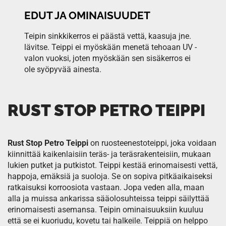
EDUT JA OMINAISUUDET
Teipin sinkkikerros ei päästä vettä, kaasuja jne.
lävitse. Teippi ei myöskään menetä tehoaan UV -
valon vuoksi, joten myöskään sen sisäkerros ei
ole syöpyvää ainesta.
RUST STOP PETRO TEIPPI
Rust Stop Petro Teippi
on ruosteenestoteippi, joka voidaan
kiinnittää kaikenlaisiin teräs- ja teräsrakenteisiin, mukaan
lukien putket ja putkistot. Teippi kestää erinomaisesti vettä,
happoja, emäksiä ja suoloja. Se on sopiva pitkäaikaiseksi
ratkaisuksi korroosiota vastaan. Jopa veden alla, maan
alla ja muissa ankarissa sääolosuhteissa teippi säilyttää
erinomaisesti asemansa. Teipin ominaisuuksiin kuuluu
että se ei kuoriudu, kovetu tai halkeile. Teippiä on helppo