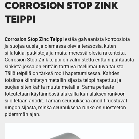
CORROSION STOP ZINK
TEIPPI
Corrosion Stop Zinc Teippi
estää galvaanista korroosiota
ja suojaa uusia ja olemassa olevia teräsosia, kuten
sillatukia, putkistoja ja muita meressä olevia rakenteita.
Corrosion Stop Zink teippi on valmistettu erittäin puhtaasta
sinkistä,jossa on erittäin tarttuva itseliimautuva tausta.
Tällä teipillä on tärkeä rooli hapettumisessa. Kahden
toisiinsa kiinnitetyn metallin sijasta teippi hapettuu ja
suojaa siten kahta muuta metallia. Sama periaate
toteutetaan käytännössä aluksilla kun aluksen runkoon
sijoitetaan anodit. Tämän seurauksena anodit ruostuvat
rungon sijasta, minkä seurauksena runko on ruosteeton
pidemmän ajan.