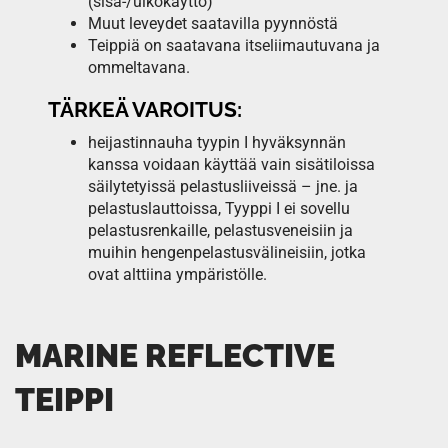
(sisä-/ulkokäyttö)
Muut leveydet saatavilla pyynnöstä
Teippiä on saatavana itseliimautuvana ja
ommeltavana.
TÄRKEÄ VAROITUS:
heijastinnauha tyypin I hyväksynnän
kanssa voidaan käyttää vain sisätiloissa
säilytetyissä pelastusliiveissä – jne. ja
pelastuslauttoissa, Tyyppi I ei sovellu
pelastusrenkaille, pelastusveneisiin ja
muihin hengenpelastusvälineisiin, jotka
ovat alttiina ympäristölle.
MARINE REFLECTIVE
TEIPPI