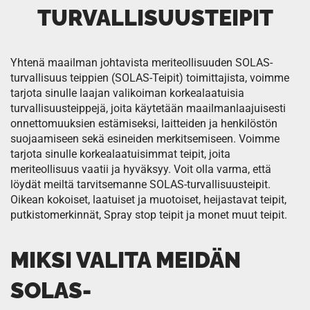
TURVALLISUUSTEIPIT
Yhtenä maailman johtavista meriteollisuuden SOLAS-
turvallisuus teippien (SOLAS-Teipit) toimittajista, voimme
tarjota sinulle laajan valikoiman korkealaatuisia
turvallisuusteippejä, joita käytetään maailmanlaajuisesti
onnettomuuksien estämiseksi, laitteiden ja henkilöstön
suojaamiseen sekä esineiden merkitsemiseen. Voimme
tarjota sinulle korkealaatuisimmat teipit, joita
meriteollisuus vaatii ja hyväksyy. Voit olla varma, että
löydät meiltä tarvitsemanne SOLAS-turvallisuusteipit.
Oikean kokoiset, laatuiset ja muotoiset, heijastavat teipit,
putkistomerkinnät, Spray stop teipit ja monet muut teipit.
MIKSI VALITA MEIDÄN
SOLAS-