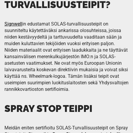
TURVALLISUUSTEIPIT?
Signwell
in edustamat SOLAS-turvallisuusteipit on
suunniteltu käytettäväksi ankarissa olosuhteissa, joissa
niiden kestävyydeltä ja tarttuvuudelta vaaditaan sään ja
muiden kuluttavien tekijöiden vuoksi erityisen paljon.
Niiden materiaalit ovat erityisen laadukkaita ja ne täyttävät
kansainvälisen merenkulkujärjestön IMO:n ja SOLAS-
asetusten vaatimukset. Ne ovat myös Euroopan Unionin
laivavarusteita koskevan direktiivin mukaisia ja voivat siksi
käyttää ns. Wheelmark-logoa. Tämän lisäksi teipit ovat
useimpien suurimpien luokituslaitosten sekä Yhdysvaltojen
rannikkovartioston sertifioimia.
SPRAY STOP TEIPPI
Meidän eniten sertifioitu SOLAS-Turvallisuusteipit on Spray