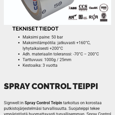
TEKNISET TIEDOT
Maksimi paine: 50 bar
Maksimilämpötila: jatkuvasti +160°C,
lyhytaikaisesti +200°C
Adh. materiaalin toleranssi: -70°C – 200°C
Tarttuvuus: 1000g / 25mm
Kestoaika: 3 vuotta
SPRAY CONTROL TEIPPI
Signwell:in
Spray Control Teipin
tarkoitus on korostaa
putkistojärjestelmäsi turvallisuutta. Suojateippi tekee
ympäristöstä huomattavasti turvallisemman. Spray Control